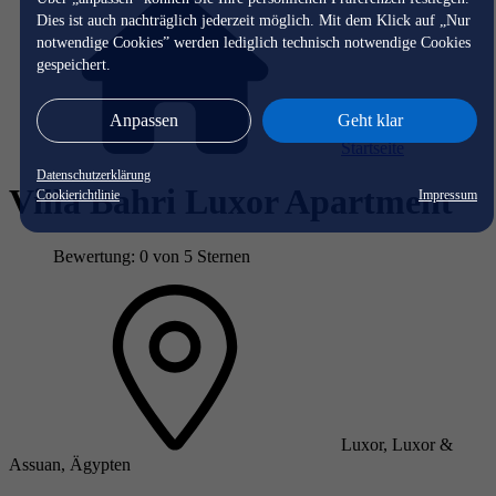
Dies ist auch nachträglich jederzeit möglich. Mit dem Klick auf „Nur
notwendige Cookies” werden lediglich technisch notwendige Cookies
gespeichert.
Anpassen
Geht klar
Startseite
Datenschutzerklärung
Villa Bahri Luxor Apartment
Cookierichtlinie
Impressum
Bewertung: 0 von 5 Sternen
Luxor, Luxor &
Assuan, Ägypten