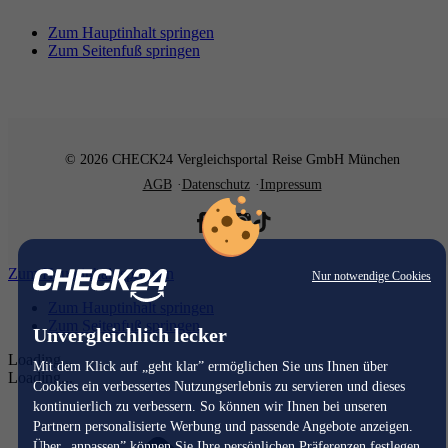
Zum Hauptinhalt springen
Zum Seitenfuß springen
© 2026 CHECK24 Vergleichsportal Reise GmbH München
AGB
Datenschutz
Impressum
Zum Hauptinhalt springen
Nur notwendige Cookies
Zum Hauptinhalt springen
Zum Seitenfuß springen
Unvergleichlich lecker
Loading...
Mit dem Klick auf „geht klar” ermöglichen Sie uns Ihnen über
Loading...
Cookies ein verbessertes Nutzungserlebnis zu servieren und dieses
kontinuierlich zu verbessern. So können wir Ihnen bei unseren
Partnern personalisierte Werbung und passende Angebote anzeigen.
Über „anpassen” können Sie Ihre persönlichen Präferenzen festlegen.