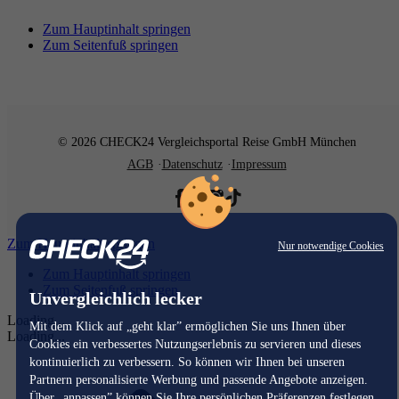
Zum Hauptinhalt springen
Zum Seitenfuß springen
© 2026 CHECK24 Vergleichsportal Reise GmbH München
AGB
Datenschutz
Impressum
Zum Hauptinhalt springen
Nur notwendige Cookies
Zum Hauptinhalt springen
Zum Seitenfuß springen
Unvergleichlich lecker
Loading...
Mit dem Klick auf „geht klar” ermöglichen Sie uns Ihnen über
Loading...
Cookies ein verbessertes Nutzungserlebnis zu servieren und dieses
kontinuierlich zu verbessern. So können wir Ihnen bei unseren
Partnern personalisierte Werbung und passende Angebote anzeigen.
Über „anpassen” können Sie Ihre persönlichen Präferenzen festlegen.