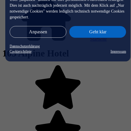
Dies ist auch nachträglich jederzeit möglich. Mit dem Klick auf „Nur
notwendige Cookies” werden lediglich technisch notwendige Cookies
gespeichert.
Anpassen
Geht klar
Startseite
Datenschutzerklärung
103 Alpine Hotel
Cookierichtlinie
Impressum