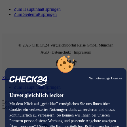
Zum Hauptinhalt springen
Zum Seitenfuß springen
© 2026 CHECK24 Vergleichsportal Reise GmbH München
AGB
Datenschutz
Impressum
Zum Hauptinhalt springen
Nur notwendige Cookies
Zum Hauptinhalt springen
Zum Seitenfuß springen
Unvergleichlich lecker
Loading...
Mit dem Klick auf „geht klar” ermöglichen Sie uns Ihnen über
Loading...
Cookies ein verbessertes Nutzungserlebnis zu servieren und dieses
kontinuierlich zu verbessern. So können wir Ihnen bei unseren
Partnern personalisierte Werbung und passende Angebote anzeigen.
Über „anpassen” können Sie Ihre persönlichen Präferenzen festlegen.