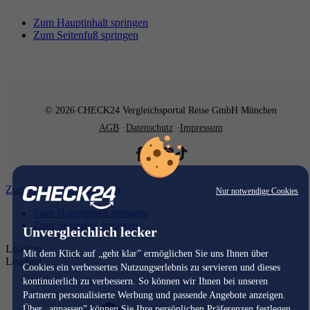
Zum Hauptinhalt springen
Zum Seitenfuß springen
© 2026 CHECK24 Vergleichsportal Reise GmbH München
AGB
Datenschutz
Impressum
Zum Hauptinhalt springen
Nur notwendige Cookies
Zum Hauptinhalt springen
Zum Seitenfuß springen
Unvergleichlich lecker
Loading...
Mit dem Klick auf „geht klar” ermöglichen Sie uns Ihnen über
Loading...
Cookies ein verbessertes Nutzungserlebnis zu servieren und dieses
kontinuierlich zu verbessern. So können wir Ihnen bei unseren
Partnern personalisierte Werbung und passende Angebote anzeigen.
Über „anpassen” können Sie Ihre persönlichen Präferenzen festlegen.