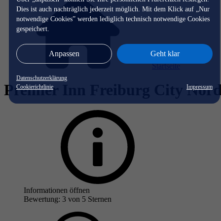
Dies ist auch nachträglich jederzeit möglich. Mit dem Klick auf „Nur
notwendige Cookies” werden lediglich technisch notwendige Cookies
gespeichert.
Anpassen
Geht klar
Startseite
Datenschutzerklärung
Premier Inn Freiburg City Nor
Cookierichtlinie
Impressum
Informationen öffnen
Bewertung: 3 von 5 Sternen