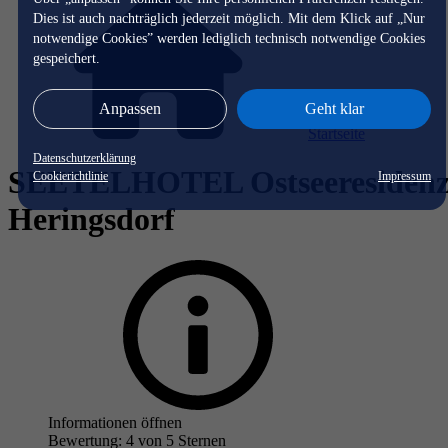
Dies ist auch nachträglich jederzeit möglich. Mit dem Klick auf „Nur
notwendige Cookies” werden lediglich technisch notwendige Cookies
gespeichert.
Anpassen
Geht klar
Startseite
Datenschutzerklärung
SEETELHOTEL Ostseeresiden
Cookierichtlinie
Impressum
Heringsdorf
Informationen öffnen
Bewertung: 4 von 5 Sternen