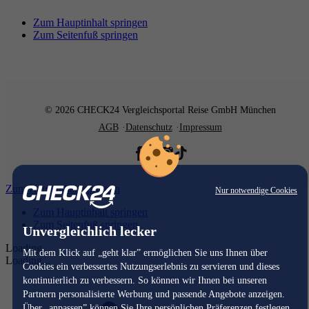
Zum Hauptinhalt springen
Zum Seitenfuß springen
© 2026 CHECK24 Vergleichsportal Reise GmbH München
AGB
Datenschutz
Impressum
Zum Hauptinhalt springen
Nur notwendige Cookies
Zum Hauptinhalt springen
Zum Seitenfuß springen
Unvergleichlich lecker
Loading...
Mit dem Klick auf „geht klar” ermöglichen Sie uns Ihnen über
Loading...
Cookies ein verbessertes Nutzungserlebnis zu servieren und dieses
kontinuierlich zu verbessern. So können wir Ihnen bei unseren
Partnern personalisierte Werbung und passende Angebote anzeigen.
Über „anpassen” können Sie Ihre persönlichen Präferenzen festlegen.