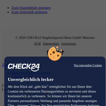
Zum Hauptinhalt springen
Zum Seitenfuß springen
© 2026 CHECK24 Vergleichsportal Reise GmbH München
AGB
Datenschutz
Impressum
Zum Hauptinhalt springen
Nur notwendige Cookies
Zum Hauptinhalt springen
Zum Seitenfuß springen
Unvergleichlich lecker
Loading...
Mit dem Klick auf „geht klar” ermöglichen Sie uns Ihnen über
Loading...
Cookies ein verbessertes Nutzungserlebnis zu servieren und dieses
kontinuierlich zu verbessern. So können wir Ihnen bei unseren
Partnern personalisierte Werbung und passende Angebote anzeigen.
Über „anpassen” können Sie Ihre persönlichen Präferenzen festlegen.