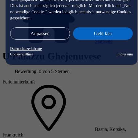
Dies ist auch nachträglich jederzeit möglich. Mit dem Klick auf „Nur
notwendige Cookies” werden lediglich technisch notwendige Cookies
gespeichert.
Anpassen
Geht klar
Startseite
Datenschutzerklärung
U Palazzu Ghejenuvese
Cookierichtlinie
Impressum
Bewertung: 0 von 5 Sternen
Ferienunterkunft
Bastia, Korsika,
Frankreich