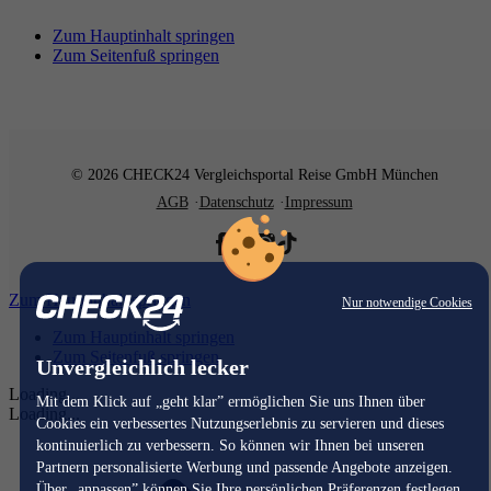
Zum Hauptinhalt springen
Zum Seitenfuß springen
© 2026 CHECK24 Vergleichsportal Reise GmbH München
AGB
Datenschutz
Impressum
Zum Hauptinhalt springen
Nur notwendige Cookies
Zum Hauptinhalt springen
Zum Seitenfuß springen
Unvergleichlich lecker
Loading...
Mit dem Klick auf „geht klar” ermöglichen Sie uns Ihnen über
Loading...
Cookies ein verbessertes Nutzungserlebnis zu servieren und dieses
kontinuierlich zu verbessern. So können wir Ihnen bei unseren
Partnern personalisierte Werbung und passende Angebote anzeigen.
Über „anpassen” können Sie Ihre persönlichen Präferenzen festlegen.