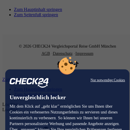
Zum Hauptinhalt springen
Zum Seitenfuß springen
© 2026 CHECK24 Vergleichsportal Reise GmbH München
AGB
Datenschutz
Impressum
Zum Hauptinhalt springen
Nur notwendige Cookies
Zum Hauptinhalt springen
Zum Seitenfuß springen
Unvergleichlich lecker
Loading...
Mit dem Klick auf „geht klar” ermöglichen Sie uns Ihnen über
Loading...
Cookies ein verbessertes Nutzungserlebnis zu servieren und dieses
kontinuierlich zu verbessern. So können wir Ihnen bei unseren
Partnern personalisierte Werbung und passende Angebote anzeigen.
Über „anpassen” können Sie Ihre persönlichen Präferenzen festlegen.