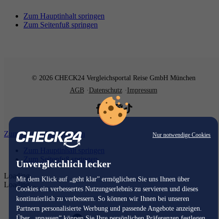
Zum Hauptinhalt springen
Zum Seitenfuß springen
© 2026 CHECK24 Vergleichsportal Reise GmbH München
AGB
Datenschutz
Impressum
Zum Hauptinhalt springen
Nur notwendige Cookies
Zum Hauptinhalt springen
Zum Seitenfuß springen
Unvergleichlich lecker
Loading...
Mit dem Klick auf „geht klar” ermöglichen Sie uns Ihnen über
Loading...
Cookies ein verbessertes Nutzungserlebnis zu servieren und dieses
kontinuierlich zu verbessern. So können wir Ihnen bei unseren
Partnern personalisierte Werbung und passende Angebote anzeigen.
Über „anpassen” können Sie Ihre persönlichen Präferenzen festlegen.