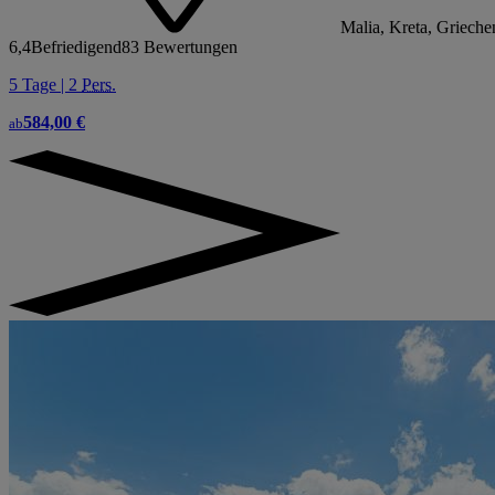
Malia, Kreta, Grieche
6,4
Befriedigend
83 Bewertungen
5 Tage | 2
Pers.
584,00 €
ab