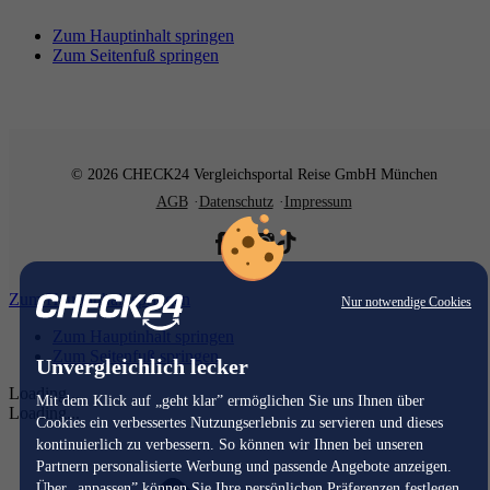
Zum Hauptinhalt springen
Zum Seitenfuß springen
© 2026 CHECK24 Vergleichsportal Reise GmbH München
AGB
Datenschutz
Impressum
Zum Hauptinhalt springen
Nur notwendige Cookies
Zum Hauptinhalt springen
Zum Seitenfuß springen
Unvergleichlich lecker
Loading...
Mit dem Klick auf „geht klar” ermöglichen Sie uns Ihnen über
Loading...
Cookies ein verbessertes Nutzungserlebnis zu servieren und dieses
kontinuierlich zu verbessern. So können wir Ihnen bei unseren
Partnern personalisierte Werbung und passende Angebote anzeigen.
Über „anpassen” können Sie Ihre persönlichen Präferenzen festlegen.