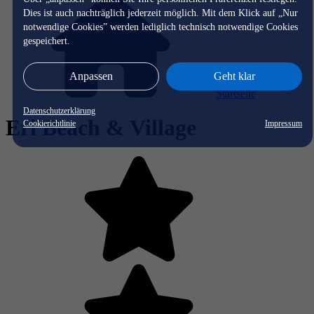
Dies ist auch nachträglich jederzeit möglich. Mit dem Klick auf „Nur
notwendige Cookies” werden lediglich technisch notwendige Cookies
gespeichert.
Anpassen
Geht klar
Startseite
Datenschutzerklärung
Eri Beach & Village
Cookierichtlinie
Impressum