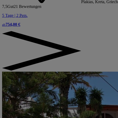
Plakias, Kreta, Griec
7,5
Gut
21 Bewertungen
5 Tage | 2
Pers.
754,00 €
ab