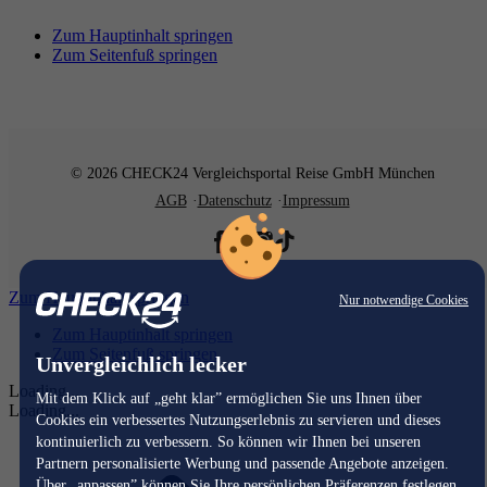
Zum Hauptinhalt springen
Zum Seitenfuß springen
© 2026 CHECK24 Vergleichsportal Reise GmbH München
AGB
Datenschutz
Impressum
Zum Hauptinhalt springen
Nur notwendige Cookies
Zum Hauptinhalt springen
Zum Seitenfuß springen
Unvergleichlich lecker
Loading...
Mit dem Klick auf „geht klar” ermöglichen Sie uns Ihnen über
Loading...
Cookies ein verbessertes Nutzungserlebnis zu servieren und dieses
kontinuierlich zu verbessern. So können wir Ihnen bei unseren
Partnern personalisierte Werbung und passende Angebote anzeigen.
Über „anpassen” können Sie Ihre persönlichen Präferenzen festlegen.