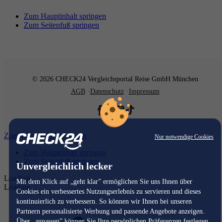
Zum Hauptinhalt springen
Zum Seitenfuß springen
© 2026 CHECK24 Vergleichsportal Reise GmbH München
AGB
Datenschutz
Impressum
Zum Hauptinhalt springen
Nur notwendige Cookies
Zum Hauptinhalt springen
Zum Seitenfuß springen
Unvergleichlich lecker
Loading...
Mit dem Klick auf „geht klar” ermöglichen Sie uns Ihnen über
Loading...
Cookies ein verbessertes Nutzungserlebnis zu servieren und dieses
kontinuierlich zu verbessern. So können wir Ihnen bei unseren
Partnern personalisierte Werbung und passende Angebote anzeigen.
Über „anpassen” können Sie Ihre persönlichen Präferenzen festlegen.