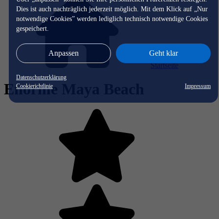
Dies ist auch nachträglich jederzeit möglich. Mit dem Klick auf „Nur
notwendige Cookies” werden lediglich technisch notwendige Cookies
gespeichert.
Anpassen
Geht klar
Startseite
Datenschutzerklärung
Enorme Maya Beach
Cookierichtlinie
Impressum