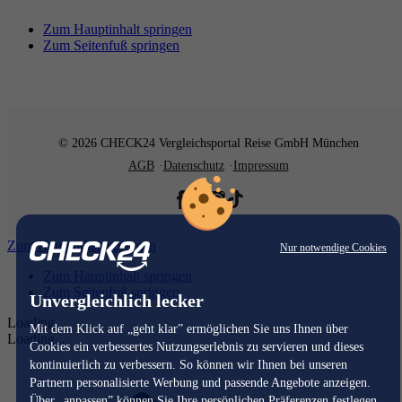
Zum Hauptinhalt springen
Zum Seitenfuß springen
© 2026 CHECK24 Vergleichsportal Reise GmbH München
AGB
Datenschutz
Impressum
Zum Hauptinhalt springen
Nur notwendige Cookies
Zum Hauptinhalt springen
Zum Seitenfuß springen
Unvergleichlich lecker
Loading...
Mit dem Klick auf „geht klar” ermöglichen Sie uns Ihnen über
Loading...
Cookies ein verbessertes Nutzungserlebnis zu servieren und dieses
kontinuierlich zu verbessern. So können wir Ihnen bei unseren
Partnern personalisierte Werbung und passende Angebote anzeigen.
Über „anpassen” können Sie Ihre persönlichen Präferenzen festlegen.