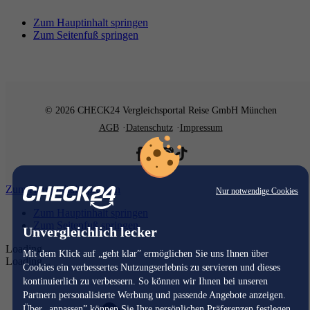
Zum Hauptinhalt springen
Zum Seitenfuß springen
© 2026 CHECK24 Vergleichsportal Reise GmbH München
AGB
Datenschutz
Impressum
Zum Hauptinhalt springen
Nur notwendige Cookies
Zum Hauptinhalt springen
Zum Seitenfuß springen
Unvergleichlich lecker
Loading...
Mit dem Klick auf „geht klar” ermöglichen Sie uns Ihnen über
Loading...
Cookies ein verbessertes Nutzungserlebnis zu servieren und dieses
kontinuierlich zu verbessern. So können wir Ihnen bei unseren
Partnern personalisierte Werbung und passende Angebote anzeigen.
Über „anpassen” können Sie Ihre persönlichen Präferenzen festlegen.