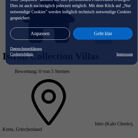
Dies ist auch nachträglich jederzeit möglich. Mit dem Klick auf „Nur
notwendige Cookies” werden lediglich technisch notwendige Cookies
gespeichert.
Anpassen
Geht klar
Startseite
Datenschutzerklärung
Istron Collection Villas
Cookierichtlinie
Impressum
Bewertung: 0 von 5 Sternen
Istro (Kalo Chorio),
Kreta, Griechenland