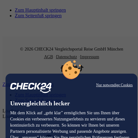
Zum Hauptinhalt springen
Zum Seitenfuß springen
© 2026 CHECK24 Vergleichsportal Reise GmbH München
AGB
Datenschutz
Impressum
Zum Hauptinhalt springen
Nur notwendige Cookies
Zum Hauptinhalt springen
Zum Seitenfuß springen
Unvergleichlich lecker
Loading...
Mit dem Klick auf „geht klar” ermöglichen Sie uns Ihnen über
Loading...
Cookies ein verbessertes Nutzungserlebnis zu servieren und dieses
kontinuierlich zu verbessern. So können wir Ihnen bei unseren
Partnern personalisierte Werbung und passende Angebote anzeigen.
Über „anpassen” können Sie Ihre persönlichen Präferenzen festlegen.