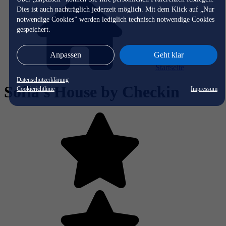
Dies ist auch nachträglich jederzeit möglich. Mit dem Klick auf „Nur
notwendige Cookies” werden lediglich technisch notwendige Cookies
gespeichert.
Anpassen
Geht klar
Startseite
Datenschutzerklärung
Sofia's House by Checkin
Cookierichtlinie
Impressum