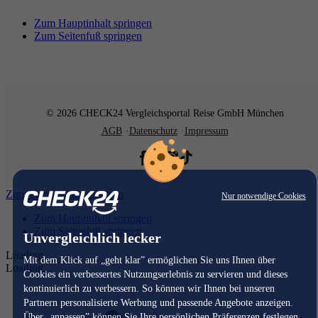
Zum Hauptinhalt springen
Zum Seitenfuß springen
© 2026 CHECK24 Vergleichsportal Reise GmbH München
AGB
Datenschutz
Impressum
Zum Hauptinhalt springen
Nur notwendige Cookies
Zum Hauptinhalt springen
Zum Seitenfuß springen
Unvergleichlich lecker
Loading...
Mit dem Klick auf „geht klar” ermöglichen Sie uns Ihnen über
Loading...
Cookies ein verbessertes Nutzungserlebnis zu servieren und dieses
kontinuierlich zu verbessern. So können wir Ihnen bei unseren
Partnern personalisierte Werbung und passende Angebote anzeigen.
Über „anpassen” können Sie Ihre persönlichen Präferenzen festlegen.