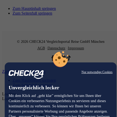
Zum Hauptinhalt springen
Zum Seitenfuß springen
© 2026 CHECK24 Vergleichsportal Reise GmbH München
AGB
Datenschutz
Impressum
Zum Hauptinhalt springen
Nur notwendige Cookies
Zum Hauptinhalt springen
Zum Seitenfuß springen
Unvergleichlich lecker
Loading...
Mit dem Klick auf „geht klar” ermöglichen Sie uns Ihnen über
Loading...
Cookies ein verbessertes Nutzungserlebnis zu servieren und dieses
kontinuierlich zu verbessern. So können wir Ihnen bei unseren
Partnern personalisierte Werbung und passende Angebote anzeigen.
Über „anpassen” können Sie Ihre persönlichen Präferenzen festlegen.