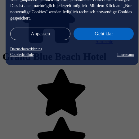
Dies ist auch nachträglich jederzeit möglich. Mit dem Klick auf „Nur
notwendige Cookies” werden lediglich technisch notwendige Cookies
gespeichert.
Anpassen
Geht klar
Startseite
Datenschutzerklärung
Grand Blue Beach Hotel
Cookierichtlinie
Impressum