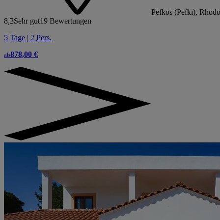
Pefkos (Pefki), Rhodo
8,2
Sehr gut
19 Bewertungen
5 Tage | 2
Pers.
878,00 €
ab