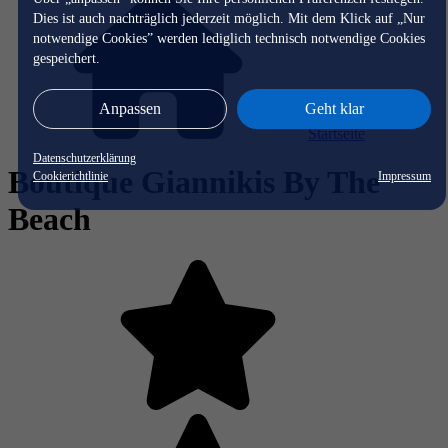
Dies ist auch nachträglich jederzeit möglich. Mit dem Klick auf „Nur
notwendige Cookies” werden lediglich technisch notwendige Cookies
gespeichert.
Anpassen
Geht klar
Startseite
Datenschutzerklärung
Boutique Giannikis By The
Cookierichtlinie
Impressum
Beach