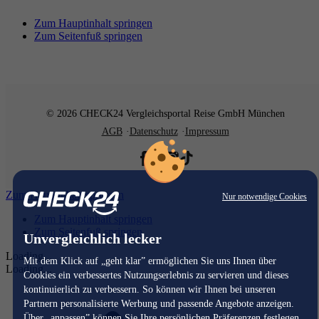
Zum Hauptinhalt springen
Zum Seitenfuß springen
© 2026 CHECK24 Vergleichsportal Reise GmbH München
AGB
Datenschutz
Impressum
Zum Hauptinhalt springen
Nur notwendige Cookies
Zum Hauptinhalt springen
Zum Seitenfuß springen
Unvergleichlich lecker
Loading...
Mit dem Klick auf „geht klar” ermöglichen Sie uns Ihnen über
Loading...
Cookies ein verbessertes Nutzungserlebnis zu servieren und dieses
kontinuierlich zu verbessern. So können wir Ihnen bei unseren
Partnern personalisierte Werbung und passende Angebote anzeigen.
Über „anpassen” können Sie Ihre persönlichen Präferenzen festlegen.