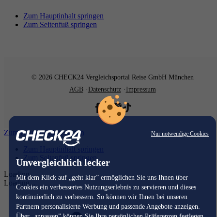
Zum Hauptinhalt springen
Zum Seitenfuß springen
© 2026 CHECK24 Vergleichsportal Reise GmbH München
AGB
Datenschutz
Impressum
Zum Hauptinhalt springen
Nur notwendige Cookies
Zum Hauptinhalt springen
Zum Seitenfuß springen
Unvergleichlich lecker
Loading...
Mit dem Klick auf „geht klar” ermöglichen Sie uns Ihnen über
Loading...
Cookies ein verbessertes Nutzungserlebnis zu servieren und dieses
kontinuierlich zu verbessern. So können wir Ihnen bei unseren
Partnern personalisierte Werbung und passende Angebote anzeigen.
Über „anpassen” können Sie Ihre persönlichen Präferenzen festlegen.