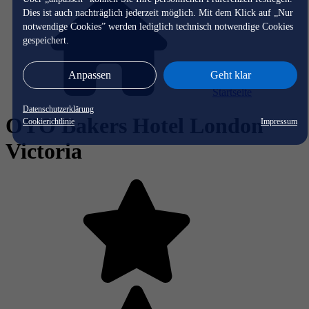
Dies ist auch nachträglich jederzeit möglich. Mit dem Klick auf „Nur
notwendige Cookies” werden lediglich technisch notwendige Cookies
gespeichert.
Anpassen
Geht klar
Startseite
Datenschutzerklärung
OYO Bakers Hotel London
Cookierichtlinie
Impressum
Victoria