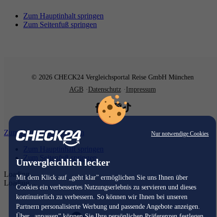
Zum Hauptinhalt springen
Zum Seitenfuß springen
© 2026 CHECK24 Vergleichsportal Reise GmbH München
AGB
Datenschutz
Impressum
Zum Hauptinhalt springen
Nur notwendige Cookies
Zum Hauptinhalt springen
Zum Seitenfuß springen
Unvergleichlich lecker
Loading...
Mit dem Klick auf „geht klar” ermöglichen Sie uns Ihnen über
Loading...
Cookies ein verbessertes Nutzungserlebnis zu servieren und dieses
kontinuierlich zu verbessern. So können wir Ihnen bei unseren
Partnern personalisierte Werbung und passende Angebote anzeigen.
Über „anpassen” können Sie Ihre persönlichen Präferenzen festlegen.