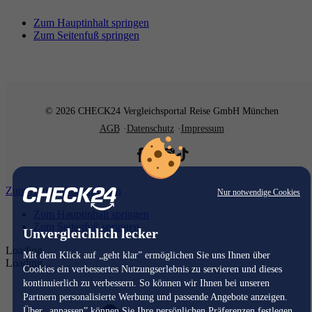
Zum Hauptinhalt springen
Zum Seitenfuß springen
© 2026 CHECK24 Vergleichsportal Reise GmbH München
AGB
Datenschutz
Impressum
Zum Hauptinhalt springen
Nur notwendige Cookies
Zum Hauptinhalt springen
Zum Seitenfuß springen
Unvergleichlich lecker
Loading...
Mit dem Klick auf „geht klar” ermöglichen Sie uns Ihnen über
Loading...
Cookies ein verbessertes Nutzungserlebnis zu servieren und dieses
kontinuierlich zu verbessern. So können wir Ihnen bei unseren
Partnern personalisierte Werbung und passende Angebote anzeigen.
Über „anpassen” können Sie Ihre persönlichen Präferenzen festlegen.