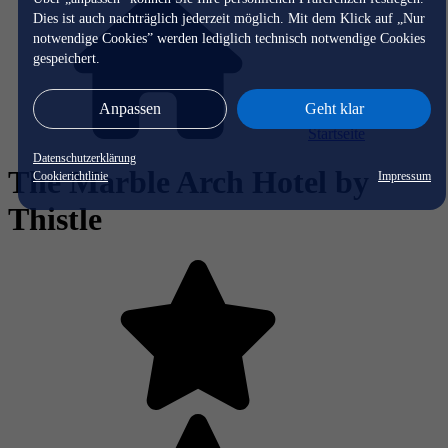
Dies ist auch nachträglich jederzeit möglich. Mit dem Klick auf „Nur
notwendige Cookies” werden lediglich technisch notwendige Cookies
gespeichert.
Anpassen
Geht klar
Startseite
Datenschutzerklärung
The Marble Arch Hotel by
Cookierichtlinie
Impressum
Thistle