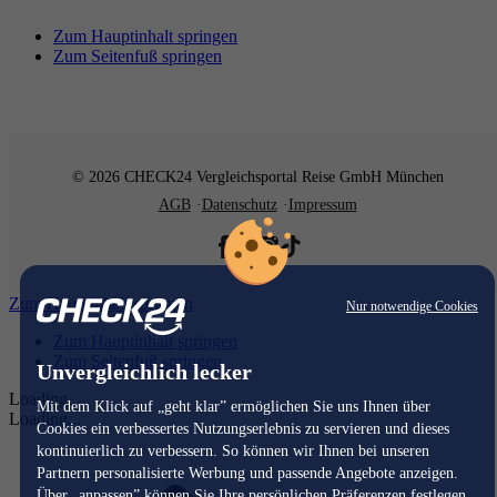
Zum Hauptinhalt springen
Zum Seitenfuß springen
© 2026 CHECK24 Vergleichsportal Reise GmbH München
AGB
Datenschutz
Impressum
Zum Hauptinhalt springen
Nur notwendige Cookies
Zum Hauptinhalt springen
Zum Seitenfuß springen
Unvergleichlich lecker
Loading...
Mit dem Klick auf „geht klar” ermöglichen Sie uns Ihnen über
Loading...
Cookies ein verbessertes Nutzungserlebnis zu servieren und dieses
kontinuierlich zu verbessern. So können wir Ihnen bei unseren
Partnern personalisierte Werbung und passende Angebote anzeigen.
Über „anpassen” können Sie Ihre persönlichen Präferenzen festlegen.