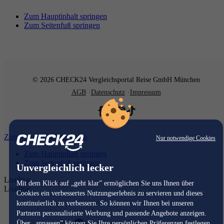
Zum Hauptinhalt springen
Zum Seitenfuß springen
© 2026 CHECK24 Vergleichsportal Reise GmbH München
AGB
Datenschutz
Impressum
Zum Hauptinhalt springen
Nur notwendige Cookies
Zum Hauptinhalt springen
Zum Seitenfuß springen
Unvergleichlich lecker
Loading...
Mit dem Klick auf „geht klar” ermöglichen Sie uns Ihnen über
Loading...
Cookies ein verbessertes Nutzungserlebnis zu servieren und dieses
kontinuierlich zu verbessern. So können wir Ihnen bei unseren
Partnern personalisierte Werbung und passende Angebote anzeigen.
Über „anpassen” können Sie Ihre persönlichen Präferenzen festlegen.