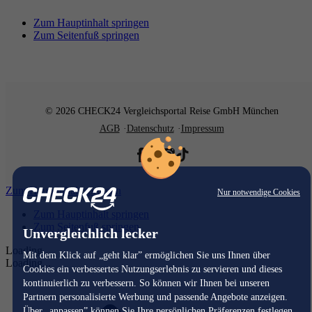
Zum Hauptinhalt springen
Zum Seitenfuß springen
© 2026 CHECK24 Vergleichsportal Reise GmbH München
AGB
Datenschutz
Impressum
Zum Hauptinhalt springen
Nur notwendige Cookies
Zum Hauptinhalt springen
Zum Seitenfuß springen
Unvergleichlich lecker
Loading...
Mit dem Klick auf „geht klar” ermöglichen Sie uns Ihnen über
Loading...
Cookies ein verbessertes Nutzungserlebnis zu servieren und dieses
kontinuierlich zu verbessern. So können wir Ihnen bei unseren
Partnern personalisierte Werbung und passende Angebote anzeigen.
Über „anpassen” können Sie Ihre persönlichen Präferenzen festlegen.