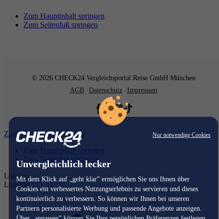
Zum Hauptinhalt springen
Zum Seitenfuß springen
© 2026 CHECK24 Vergleichsportal Reise GmbH München
AGB
Datenschutz
Impressum
Zum Hauptinhalt springen
Nur notwendige Cookies
Zum Hauptinhalt springen
Zum Seitenfuß springen
Unvergleichlich lecker
Loading...
Mit dem Klick auf „geht klar” ermöglichen Sie uns Ihnen über
Loading...
Cookies ein verbessertes Nutzungserlebnis zu servieren und dieses
kontinuierlich zu verbessern. So können wir Ihnen bei unseren
Partnern personalisierte Werbung und passende Angebote anzeigen.
Über „anpassen” können Sie Ihre persönlichen Präferenzen festlegen.