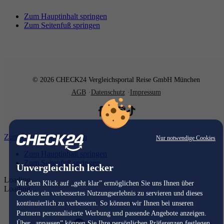
Zum Hauptinhalt springen
Zum Seitenfuß springen
© 2026 CHECK24 Vergleichsportal Reise GmbH München
AGB
Datenschutz
Impressum
Zum Hauptinhalt springen
Nur notwendige Cookies
Zum Hauptinhalt springen
Zum Seitenfuß springen
Unvergleichlich lecker
Loading...
Mit dem Klick auf „geht klar” ermöglichen Sie uns Ihnen über
Loading...
Cookies ein verbessertes Nutzungserlebnis zu servieren und dieses
kontinuierlich zu verbessern. So können wir Ihnen bei unseren
Partnern personalisierte Werbung und passende Angebote anzeigen.
Über „anpassen” können Sie Ihre persönlichen Präferenzen festlegen.