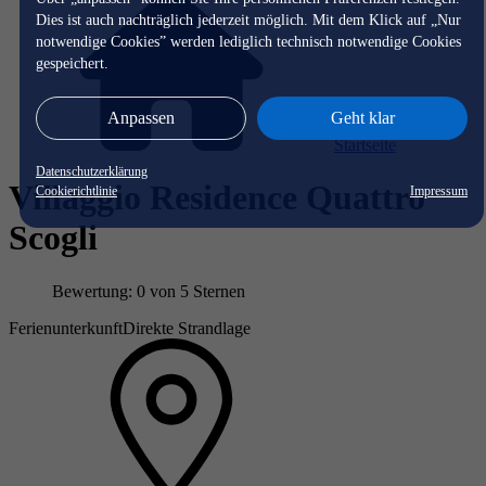
Dies ist auch nachträglich jederzeit möglich. Mit dem Klick auf „Nur
notwendige Cookies” werden lediglich technisch notwendige Cookies
gespeichert.
Anpassen
Geht klar
Startseite
Datenschutzerklärung
Villaggio Residence Quattro
Cookierichtlinie
Impressum
Scogli
Bewertung: 0 von 5 Sternen
Ferienunterkunft
Direkte Strandlage