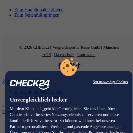
Zum Hauptinhalt springen
Zum Seitenfuß springen
© 2026 CHECK24 Vergleichsportal Reise GmbH München
AGB
Datenschutz
Impressum
Zum Hauptinhalt springen
Nur notwendige Cookies
Zum Hauptinhalt springen
Zum Seitenfuß springen
Unvergleichlich lecker
Loading...
Mit dem Klick auf „geht klar” ermöglichen Sie uns Ihnen über
Loading...
Cookies ein verbessertes Nutzungserlebnis zu servieren und dieses
kontinuierlich zu verbessern. So können wir Ihnen bei unseren
Partnern personalisierte Werbung und passende Angebote anzeigen.
Über „anpassen” können Sie Ihre persönlichen Präferenzen festlegen.