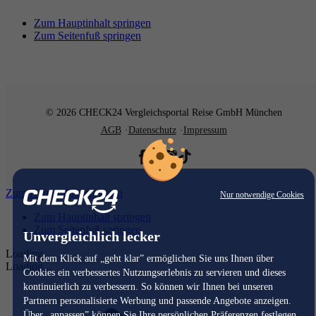
Zum Hauptinhalt springen
Zum Seitenfuß springen
© 2026 CHECK24 Vergleichsportal Reise GmbH München
AGB
Datenschutz
Impressum
Zum Hauptinhalt springen
Nur notwendige Cookies
Zum Hauptinhalt springen
Zum Seitenfuß springen
Unvergleichlich lecker
Loading...
Mit dem Klick auf „geht klar” ermöglichen Sie uns Ihnen über
Loading...
Cookies ein verbessertes Nutzungserlebnis zu servieren und dieses
kontinuierlich zu verbessern. So können wir Ihnen bei unseren
Partnern personalisierte Werbung und passende Angebote anzeigen.
Über „anpassen” können Sie Ihre persönlichen Präferenzen festlegen.