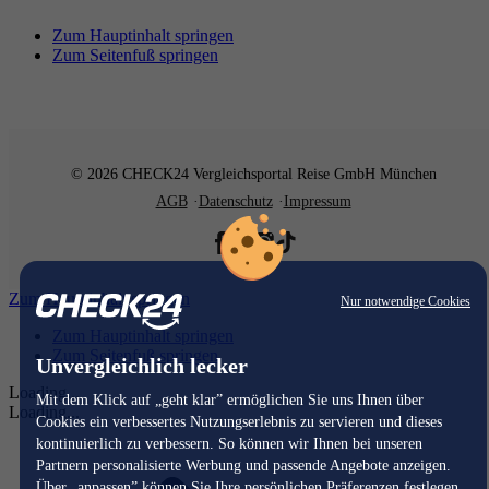
Zum Hauptinhalt springen
Zum Seitenfuß springen
© 2026 CHECK24 Vergleichsportal Reise GmbH München
AGB
Datenschutz
Impressum
Zum Hauptinhalt springen
Nur notwendige Cookies
Zum Hauptinhalt springen
Zum Seitenfuß springen
Unvergleichlich lecker
Loading...
Mit dem Klick auf „geht klar” ermöglichen Sie uns Ihnen über
Loading...
Cookies ein verbessertes Nutzungserlebnis zu servieren und dieses
kontinuierlich zu verbessern. So können wir Ihnen bei unseren
Partnern personalisierte Werbung und passende Angebote anzeigen.
Über „anpassen” können Sie Ihre persönlichen Präferenzen festlegen.