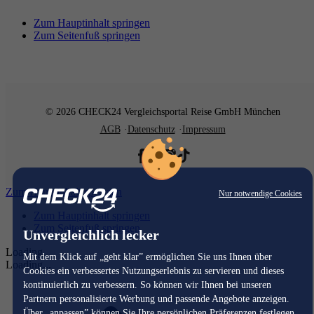
Zum Hauptinhalt springen
Zum Seitenfuß springen
© 2026 CHECK24 Vergleichsportal Reise GmbH München
AGB
Datenschutz
Impressum
Zum Hauptinhalt springen
Nur notwendige Cookies
Zum Hauptinhalt springen
Zum Seitenfuß springen
Unvergleichlich lecker
Loading...
Mit dem Klick auf „geht klar” ermöglichen Sie uns Ihnen über
Loading...
Cookies ein verbessertes Nutzungserlebnis zu servieren und dieses
kontinuierlich zu verbessern. So können wir Ihnen bei unseren
Partnern personalisierte Werbung und passende Angebote anzeigen.
Über „anpassen” können Sie Ihre persönlichen Präferenzen festlegen.