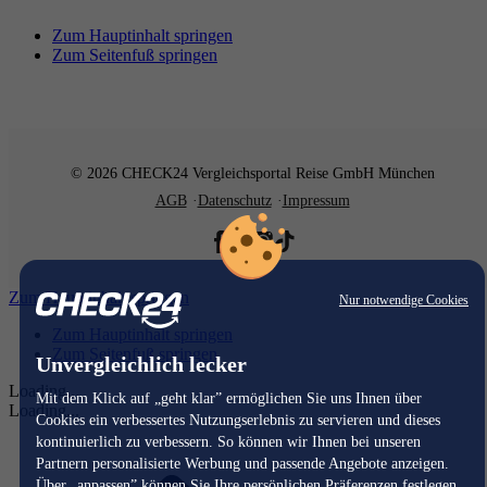
Zum Hauptinhalt springen
Zum Seitenfuß springen
© 2026 CHECK24 Vergleichsportal Reise GmbH München
AGB
Datenschutz
Impressum
Zum Hauptinhalt springen
Nur notwendige Cookies
Zum Hauptinhalt springen
Zum Seitenfuß springen
Unvergleichlich lecker
Loading...
Mit dem Klick auf „geht klar” ermöglichen Sie uns Ihnen über
Loading...
Cookies ein verbessertes Nutzungserlebnis zu servieren und dieses
kontinuierlich zu verbessern. So können wir Ihnen bei unseren
Partnern personalisierte Werbung und passende Angebote anzeigen.
Über „anpassen” können Sie Ihre persönlichen Präferenzen festlegen.