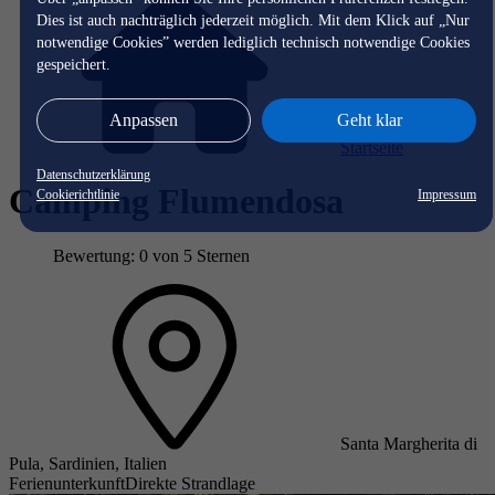
Dies ist auch nachträglich jederzeit möglich. Mit dem Klick auf „Nur
notwendige Cookies” werden lediglich technisch notwendige Cookies
gespeichert.
Anpassen
Geht klar
Startseite
Datenschutzerklärung
Camping Flumendosa
Cookierichtlinie
Impressum
Bewertung: 0 von 5 Sternen
Santa Margherita di
Pula, Sardinien, Italien
Ferienunterkunft
Direkte Strandlage