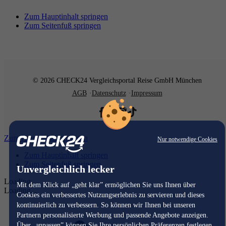
Zum Hauptinhalt springen
Zum Seitenfuß springen
© 2026 CHECK24 Vergleichsportal Reise GmbH München
AGB
Datenschutz
Impressum
Zum Hauptinhalt springen
Nur notwendige Cookies
Zum Hauptinhalt springen
Zum Seitenfuß springen
Unvergleichlich lecker
Loading...
Mit dem Klick auf „geht klar” ermöglichen Sie uns Ihnen über
Loading...
Cookies ein verbessertes Nutzungserlebnis zu servieren und dieses
kontinuierlich zu verbessern. So können wir Ihnen bei unseren
Partnern personalisierte Werbung und passende Angebote anzeigen.
Über „anpassen” können Sie Ihre persönlichen Präferenzen festlegen.