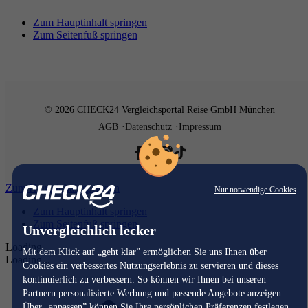
Zum Hauptinhalt springen
Zum Seitenfuß springen
© 2026 CHECK24 Vergleichsportal Reise GmbH München
AGB
Datenschutz
Impressum
Zum Hauptinhalt springen
Nur notwendige Cookies
Zum Hauptinhalt springen
Zum Seitenfuß springen
Unvergleichlich lecker
Loading...
Mit dem Klick auf „geht klar” ermöglichen Sie uns Ihnen über
Loading...
Cookies ein verbessertes Nutzungserlebnis zu servieren und dieses
kontinuierlich zu verbessern. So können wir Ihnen bei unseren
Partnern personalisierte Werbung und passende Angebote anzeigen.
Über „anpassen” können Sie Ihre persönlichen Präferenzen festlegen.