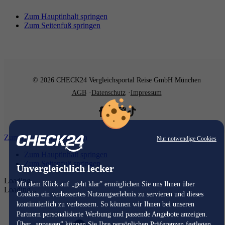
Zum Hauptinhalt springen
Zum Seitenfuß springen
© 2026 CHECK24 Vergleichsportal Reise GmbH München
AGB
Datenschutz
Impressum
Zum Hauptinhalt springen
Nur notwendige Cookies
Zum Hauptinhalt springen
Zum Seitenfuß springen
Unvergleichlich lecker
Loading...
Mit dem Klick auf „geht klar” ermöglichen Sie uns Ihnen über
Loading...
Cookies ein verbessertes Nutzungserlebnis zu servieren und dieses
kontinuierlich zu verbessern. So können wir Ihnen bei unseren
Partnern personalisierte Werbung und passende Angebote anzeigen.
Über „anpassen” können Sie Ihre persönlichen Präferenzen festlegen.