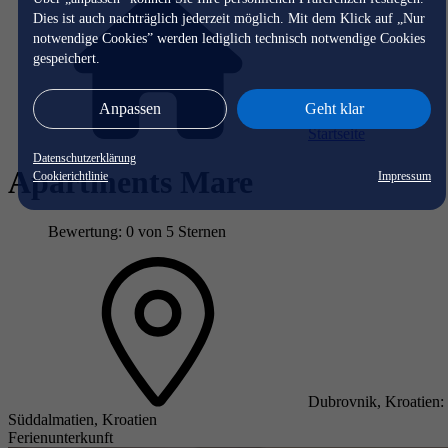
Dies ist auch nachträglich jederzeit möglich. Mit dem Klick auf „Nur
notwendige Cookies” werden lediglich technisch notwendige Cookies
gespeichert.
Anpassen
Geht klar
Startseite
Datenschutzerklärung
Apartments Mare
Cookierichtlinie
Impressum
Bewertung: 0 von 5 Sternen
Dubrovnik, Kroatien:
Süddalmatien, Kroatien
Ferienunterkunft