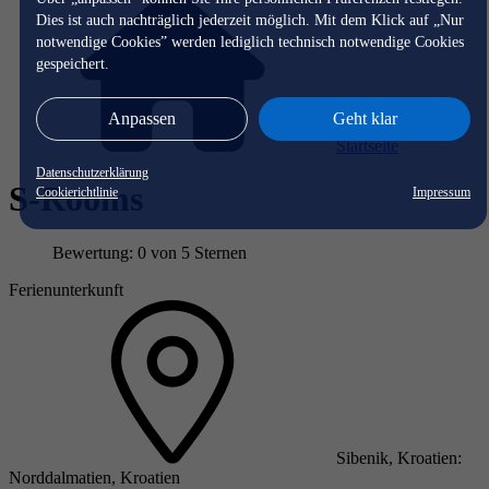
Dies ist auch nachträglich jederzeit möglich. Mit dem Klick auf „Nur
notwendige Cookies” werden lediglich technisch notwendige Cookies
gespeichert.
Anpassen
Geht klar
Startseite
Datenschutzerklärung
S-Rooms
Cookierichtlinie
Impressum
Bewertung: 0 von 5 Sternen
Ferienunterkunft
Sibenik, Kroatien:
Norddalmatien, Kroatien