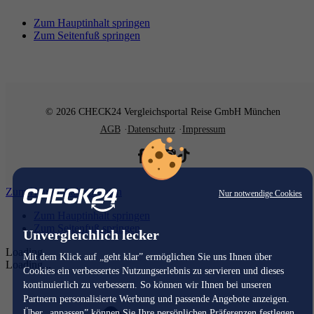
Zum Hauptinhalt springen
Zum Seitenfuß springen
© 2026 CHECK24 Vergleichsportal Reise GmbH München
AGB
Datenschutz
Impressum
Zum Hauptinhalt springen
Nur notwendige Cookies
Zum Hauptinhalt springen
Zum Seitenfuß springen
Unvergleichlich lecker
Loading...
Mit dem Klick auf „geht klar” ermöglichen Sie uns Ihnen über
Loading...
Cookies ein verbessertes Nutzungserlebnis zu servieren und dieses
kontinuierlich zu verbessern. So können wir Ihnen bei unseren
Partnern personalisierte Werbung und passende Angebote anzeigen.
Über „anpassen” können Sie Ihre persönlichen Präferenzen festlegen.