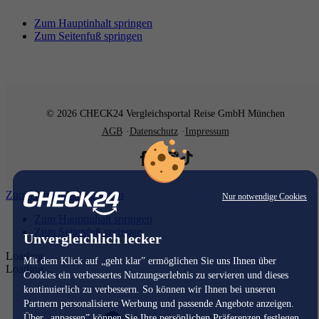
Zum Hauptinhalt springen
Zum Seitenfuß springen
© 2026 CHECK24 Vergleichsportal Reise GmbH München
AGB
Datenschutz
Impressum
Zum Hauptinhalt springen
Nur notwendige Cookies
Zum Hauptinhalt springen
Zum Seitenfuß springen
Unvergleichlich lecker
Loading...
Mit dem Klick auf „geht klar” ermöglichen Sie uns Ihnen über
Loading...
Cookies ein verbessertes Nutzungserlebnis zu servieren und dieses
kontinuierlich zu verbessern. So können wir Ihnen bei unseren
Partnern personalisierte Werbung und passende Angebote anzeigen.
Über „anpassen” können Sie Ihre persönlichen Präferenzen festlegen.