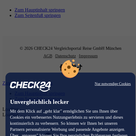
Zum Hauptinhalt springen
Zum Seitenfuß springen
© 2026 CHECK24 Vergleichsportal Reise GmbH München
AGB
Datenschutz
Impressum
Zum Hauptinhalt springen
Nur notwendige Cookies
Zum Hauptinhalt springen
Zum Seitenfuß springen
Unvergleichlich lecker
Loading...
Mit dem Klick auf „geht klar” ermöglichen Sie uns Ihnen über
Loading...
Cookies ein verbessertes Nutzungserlebnis zu servieren und dieses
kontinuierlich zu verbessern. So können wir Ihnen bei unseren
Partnern personalisierte Werbung und passende Angebote anzeigen.
Über „anpassen” können Sie Ihre persönlichen Präferenzen festlegen.