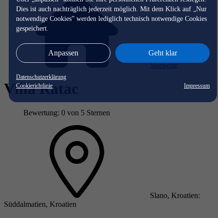
Dies ist auch nachträglich jederzeit möglich. Mit dem Klick auf „Nur
notwendige Cookies” werden lediglich technisch notwendige Cookies
gespeichert.
Anpassen
Geht klar
Startseite
Datenschutzerklärung
Villa Ratac
Cookierichtlinie
Impressum
Bewertung: 0 von 5 Sternen
Slano, Kroatien:
Süddalmatien, Kroatien