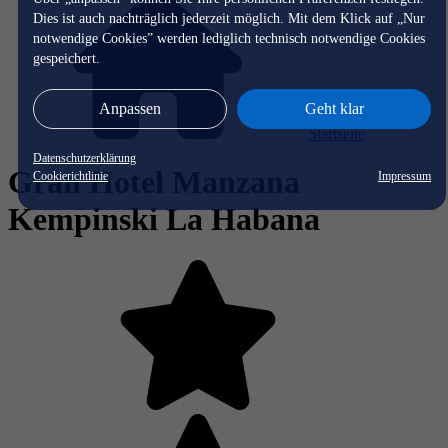
Dies ist auch nachträglich jederzeit möglich. Mit dem Klick auf „Nur
notwendige Cookies” werden lediglich technisch notwendige Cookies
gespeichert.
Anpassen
Geht klar
Startseite
Datenschutzerklärung
Gran Hotel Manzana
Cookierichtlinie
Impressum
Kempinski La Habana