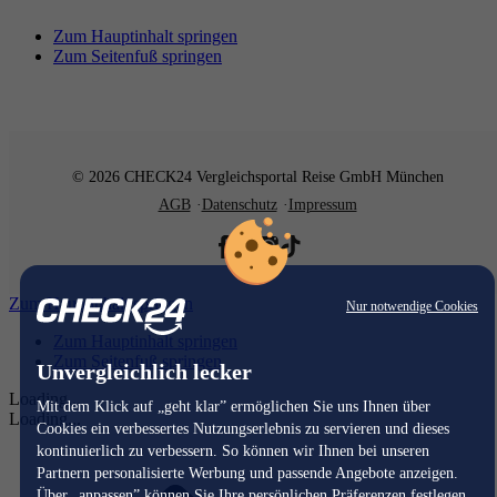
Zum Hauptinhalt springen
Zum Seitenfuß springen
© 2026 CHECK24 Vergleichsportal Reise GmbH München
AGB
Datenschutz
Impressum
Zum Hauptinhalt springen
Nur notwendige Cookies
Zum Hauptinhalt springen
Zum Seitenfuß springen
Unvergleichlich lecker
Loading...
Mit dem Klick auf „geht klar” ermöglichen Sie uns Ihnen über
Loading...
Cookies ein verbessertes Nutzungserlebnis zu servieren und dieses
kontinuierlich zu verbessern. So können wir Ihnen bei unseren
Partnern personalisierte Werbung und passende Angebote anzeigen.
Über „anpassen” können Sie Ihre persönlichen Präferenzen festlegen.