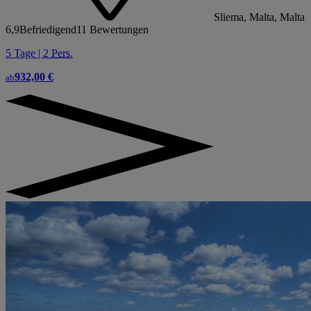
Sliema, Malta, Malta
6,9
Befriedigend
11 Bewertungen
5 Tage | 2
Pers.
932,00 €
ab