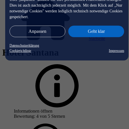
Dies ist auch nachträglich jederzeit möglich. Mit dem Klick auf „Nur
notwendige Cookies” werden lediglich technisch notwendige Cookies
gespeichert.
Anpassen
Geht klar
Startseite
Datenschutzerklärung
Hotel Santana
Cookierichtlinie
Impressum
Informationen öffnen
Bewertung: 4 von 5 Sternen