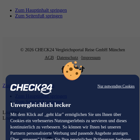
Zum Hauptinhalt springen
Zum Seitenfuß springen
© 2026 CHECK24 Vergleichsportal Reise GmbH München
AGB
Datenschutz
Impressum
Zum Hauptinhalt springen
Nur notwendige Cookies
Zum Hauptinhalt springen
Zum Seitenfuß springen
Unvergleichlich lecker
Loading...
Mit dem Klick auf „geht klar” ermöglichen Sie uns Ihnen über
Loading...
Cookies ein verbessertes Nutzungserlebnis zu servieren und dieses
kontinuierlich zu verbessern. So können wir Ihnen bei unseren
Partnern personalisierte Werbung und passende Angebote anzeigen.
Über „anpassen” können Sie Ihre persönlichen Präferenzen festlegen.