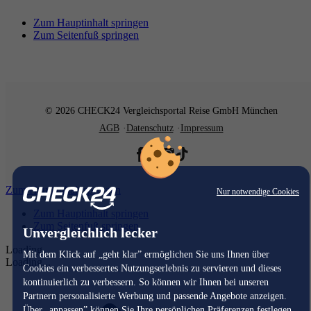
Zum Hauptinhalt springen
Zum Seitenfuß springen
© 2026 CHECK24 Vergleichsportal Reise GmbH München
AGB
Datenschutz
Impressum
Zum Hauptinhalt springen
Nur notwendige Cookies
Zum Hauptinhalt springen
Zum Seitenfuß springen
Unvergleichlich lecker
Loading...
Mit dem Klick auf „geht klar” ermöglichen Sie uns Ihnen über
Loading...
Cookies ein verbessertes Nutzungserlebnis zu servieren und dieses
kontinuierlich zu verbessern. So können wir Ihnen bei unseren
Partnern personalisierte Werbung und passende Angebote anzeigen.
Über „anpassen” können Sie Ihre persönlichen Präferenzen festlegen.