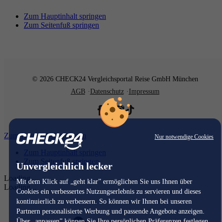
Zum Hauptinhalt springen
Zum Seitenfuß springen
© 2026 CHECK24 Vergleichsportal Reise GmbH München
AGB
Datenschutz
Impressum
Zum Hauptinhalt springen
Nur notwendige Cookies
Zum Hauptinhalt springen
Zum Seitenfuß springen
Unvergleichlich lecker
Loading...
Mit dem Klick auf „geht klar” ermöglichen Sie uns Ihnen über
Loading...
Cookies ein verbessertes Nutzungserlebnis zu servieren und dieses
kontinuierlich zu verbessern. So können wir Ihnen bei unseren
Partnern personalisierte Werbung und passende Angebote anzeigen.
Über „anpassen” können Sie Ihre persönlichen Präferenzen festlegen.