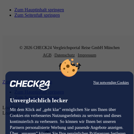
Zum Hauptinhalt springen
Zum Seitenfuß springen
© 2026 CHECK24 Vergleichsportal Reise GmbH München
AGB
Datenschutz
Impressum
Zum Hauptinhalt springen
Nur notwendige Cookies
Zum Hauptinhalt springen
Zum Seitenfuß springen
Unvergleichlich lecker
Loading...
Mit dem Klick auf „geht klar” ermöglichen Sie uns Ihnen über
Loading...
Cookies ein verbessertes Nutzungserlebnis zu servieren und dieses
kontinuierlich zu verbessern. So können wir Ihnen bei unseren
Partnern personalisierte Werbung und passende Angebote anzeigen.
Über „anpassen” können Sie Ihre persönlichen Präferenzen festlegen.