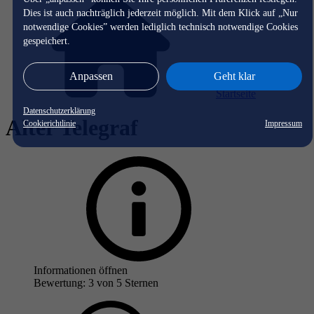
Dies ist auch nachträglich jederzeit möglich. Mit dem Klick auf „Nur
notwendige Cookies” werden lediglich technisch notwendige Cookies
gespeichert.
Anpassen
Geht klar
Startseite
Datenschutzerklärung
Alter Telegraf
Cookierichtlinie
Impressum
Informationen öffnen
Bewertung: 3 von 5 Sternen