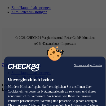
Zum Hauptinhalt springen
Zum Seitenfuß springen
© 2026 CHECK24 Vergleichsportal Reise GmbH München
AGB
Datenschutz
Impressum
Zum Hauptinhalt springen
Nur notwendige Cookies
Zum Hauptinhalt springen
Zum Seitenfuß springen
Unvergleichlich lecker
Loading...
Mit dem Klick auf „geht klar” ermöglichen Sie uns Ihnen über
Loading...
Cookies ein verbessertes Nutzungserlebnis zu servieren und dieses
kontinuierlich zu verbessern. So können wir Ihnen bei unseren
Partnern personalisierte Werbung und passende Angebote anzeigen.
Über „anpassen” können Sie Ihre persönlichen Präferenzen festlegen.