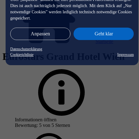
Dies ist auch nachträglich jederzeit möglich. Mit dem Klick auf „Nur
notwendige Cookies” werden lediglich technisch notwendige Cookies
gespeichert.
Anpassen
Geht klar
Startseite
Datenschutzerklärung
Eurostars Grand Hotel Wien
Cookierichtlinie
Impressum
Informationen öffnen
Bewertung: 5 von 5 Sternen