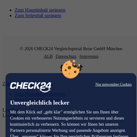
Zum Hauptinhalt springen
Zum Seitenfuß springen
© 2026 CHECK24 Vergleichsportal Reise GmbH München
AGB
Datenschutz
Impressum
Zum Hauptinhalt springen
Nur notwendige Cookies
Zum Hauptinhalt springen
Zum Seitenfuß springen
Unvergleichlich lecker
Loading...
Mit dem Klick auf „geht klar” ermöglichen Sie uns Ihnen über
Loading...
Cookies ein verbessertes Nutzungserlebnis zu servieren und dieses
kontinuierlich zu verbessern. So können wir Ihnen bei unseren
Partnern personalisierte Werbung und passende Angebote anzeigen.
Über „anpassen” können Sie Ihre persönlichen Präferenzen festlegen.