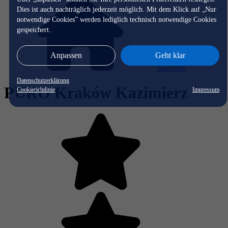
Dies ist auch nachträglich jederzeit möglich. Mit dem Klick auf „Nur
notwendige Cookies” werden lediglich technisch notwendige Cookies
gespeichert.
Anpassen
Geht klar
Startseite
Datenschutzerklärung
PURO Kraków Kazimierz
Cookierichtlinie
Impressum