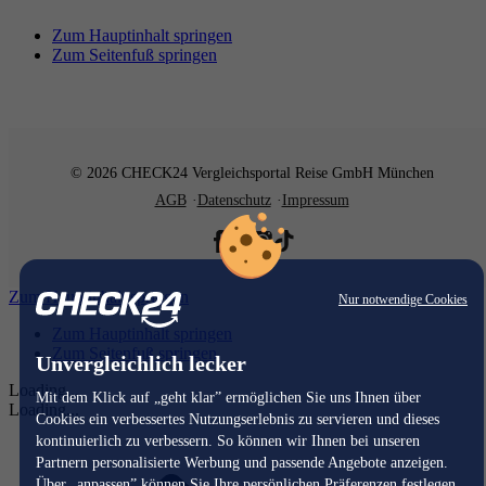
Zum Hauptinhalt springen
Zum Seitenfuß springen
© 2026 CHECK24 Vergleichsportal Reise GmbH München
AGB
Datenschutz
Impressum
Zum Hauptinhalt springen
Nur notwendige Cookies
Zum Hauptinhalt springen
Zum Seitenfuß springen
Unvergleichlich lecker
Loading...
Mit dem Klick auf „geht klar” ermöglichen Sie uns Ihnen über
Loading...
Cookies ein verbessertes Nutzungserlebnis zu servieren und dieses
kontinuierlich zu verbessern. So können wir Ihnen bei unseren
Partnern personalisierte Werbung und passende Angebote anzeigen.
Über „anpassen” können Sie Ihre persönlichen Präferenzen festlegen.