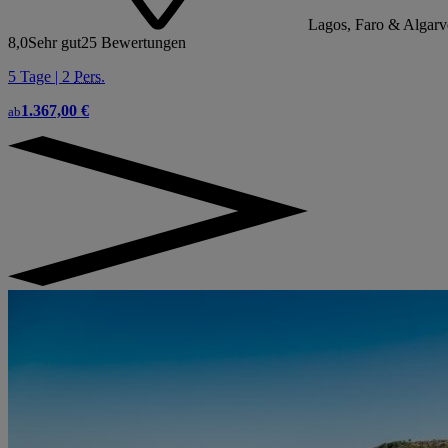
Lagos, Faro & Algarv
8,0
Sehr gut
25 Bewertungen
5 Tage | 2
Pers.
1.367,00 €
ab